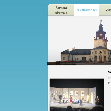
Strona
Aktualności
Za
główna
W
Pr
In