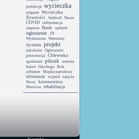
wycieczka
prelekcja
Wycieczka
origami
Żywności
Android
Nasze
COVID
infoprmacja
Bank
impreza
opłatek
ogłoszenie
19
Wydarzenia
Warsztaty
projekt
życzenia
szkolenie
Ogłoszenie
Chlewiska
prezentacja
piknik
spotkanie
seniora
barier
Głuchego
Rok
zebranie
Międzynarodowy
informacje
wyjazd
zajęcia
koronawirus
Nowy
rehabilitacja
Mazovia