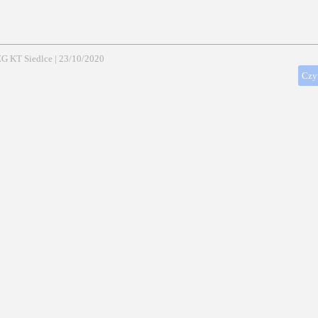
G KT Siedlce
|
23/10/2020
Czyt