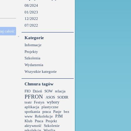
08/2024
01/2023
12/2022
07/2022
aj całość
Kategorie
Informacje
Projekty
Szkolenia
Wydarzenia
Wszystkie kategorie
Chmura tagów
FIO
Dzień
SOW
relacja
PFRON
ASOS
SODIR
wybory
teatr
Festyn
aplikacja
plastyczne
spotkania
praca
Pasje
bez
PJM
www
Rekolekcje
Klub
Praca
Projekt
aktywność
Szkolenie
rekolekcje
Wigilia