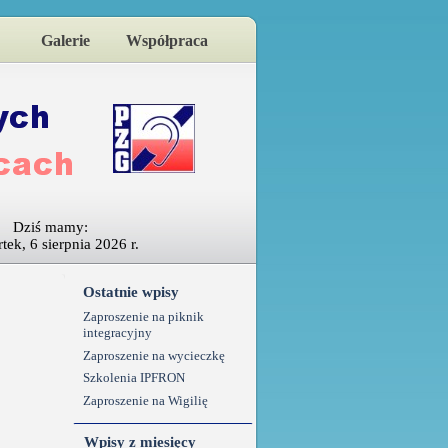
Galerie
Współpraca
Dziś mamy:
tek, 6 sierpnia 2026 r.
Ostatnie wpisy
Zaproszenie na piknik
integracyjny
Zaproszenie na wycieczkę
Szkolenia IPFRON
Zaproszenie na Wigilię
Wpisy z miesięcy